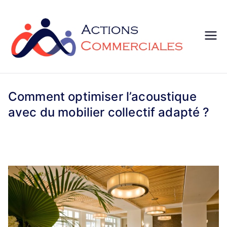
Aller
au
contenu
Ac
Dévelop
pez
tio
votre
stratégi
Comment optimiser l’acoustique
ns
e
avec du mobilier collectif adapté ?
commer
co
ciale et
marketi
m
ng
me
rci